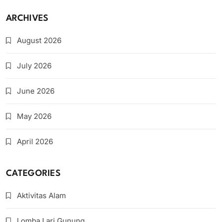
ARCHIVES
August 2026
July 2026
June 2026
May 2026
April 2026
CATEGORIES
Aktivitas Alam
Lomba Lari Gunung