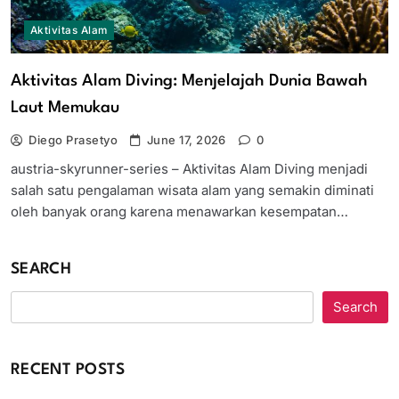
Aktivitas Alam
Aktivitas Alam Diving: Menjelajah Dunia Bawah
Laut Memukau
Diego Prasetyo
June 17, 2026
0
austria-skyrunner-series – Aktivitas Alam Diving menjadi
salah satu pengalaman wisata alam yang semakin diminati
oleh banyak orang karena menawarkan kesempatan…
SEARCH
Search
RECENT POSTS