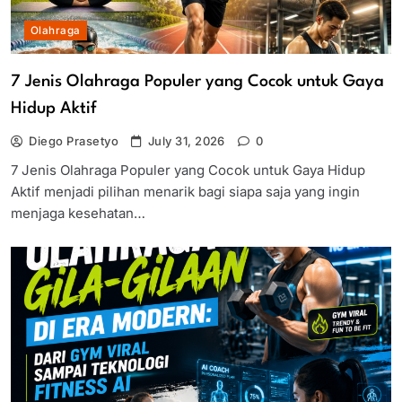
Olahraga
7 Jenis Olahraga Populer yang Cocok untuk Gaya
Hidup Aktif
Diego Prasetyo
July 31, 2026
0
7 Jenis Olahraga Populer yang Cocok untuk Gaya Hidup
Aktif menjadi pilihan menarik bagi siapa saja yang ingin
menjaga kesehatan…