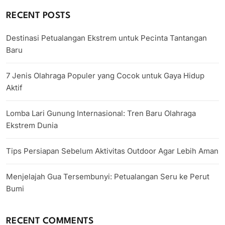
RECENT POSTS
Destinasi Petualangan Ekstrem untuk Pecinta Tantangan
Baru
7 Jenis Olahraga Populer yang Cocok untuk Gaya Hidup
Aktif
Lomba Lari Gunung Internasional: Tren Baru Olahraga
Ekstrem Dunia
Tips Persiapan Sebelum Aktivitas Outdoor Agar Lebih Aman
Menjelajah Gua Tersembunyi: Petualangan Seru ke Perut
Bumi
RECENT COMMENTS