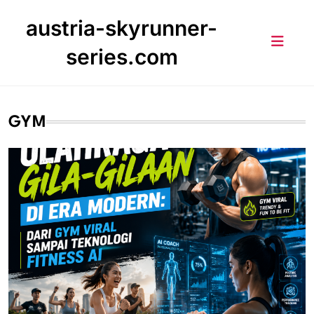
Skip
austria-skyrunner-
to
content
series.com
GYM