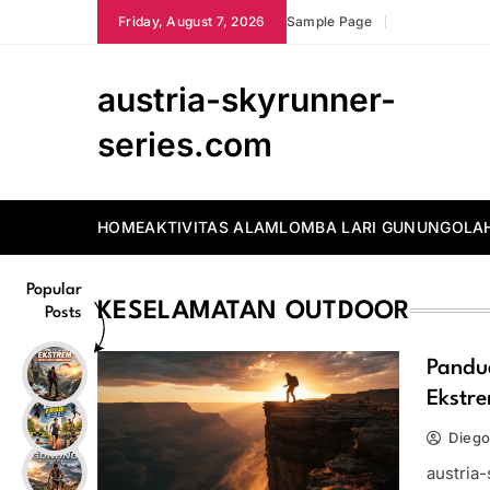
Skip
Friday, August 7, 2026
Sample Page
to
content
austria-skyrunner-
series.com
HOME
AKTIVITAS ALAM
LOMBA LARI GUNUNG
OLA
Popular
KESELAMATAN OUTDOOR
Posts
Pandu
Ekstr
Diego
austria