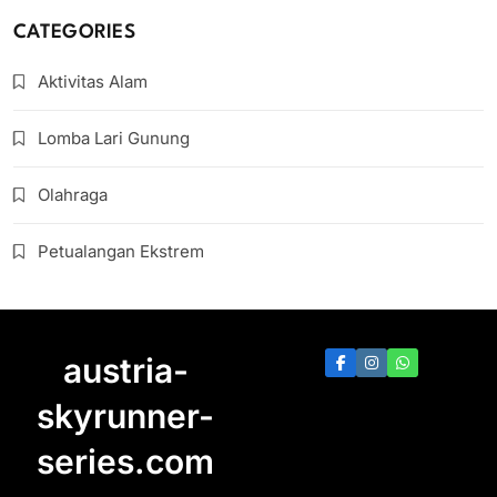
CATEGORIES
Aktivitas Alam
Lomba Lari Gunung
Olahraga
Petualangan Ekstrem
austria-
skyrunner-
series.com