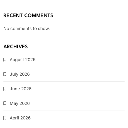
RECENT COMMENTS
No comments to show.
ARCHIVES
August 2026
July 2026
June 2026
May 2026
April 2026