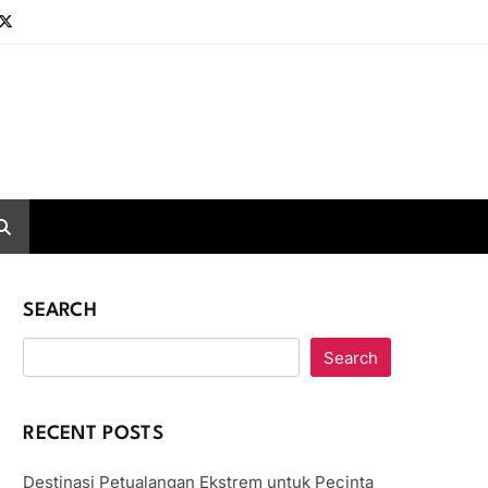
SEARCH
Search
RECENT POSTS
Destinasi Petualangan Ekstrem untuk Pecinta