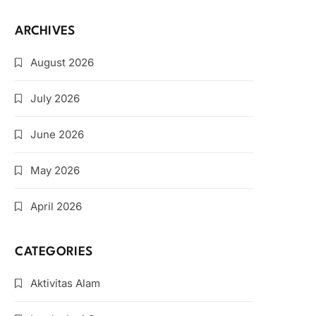
ARCHIVES
August 2026
July 2026
June 2026
May 2026
April 2026
CATEGORIES
Aktivitas Alam