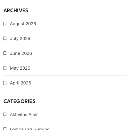
ARCHIVES
August 2026
July 2026
June 2026
May 2026
April 2026
CATEGORIES
Aktivitas Alam
Lomba Lari Gunung