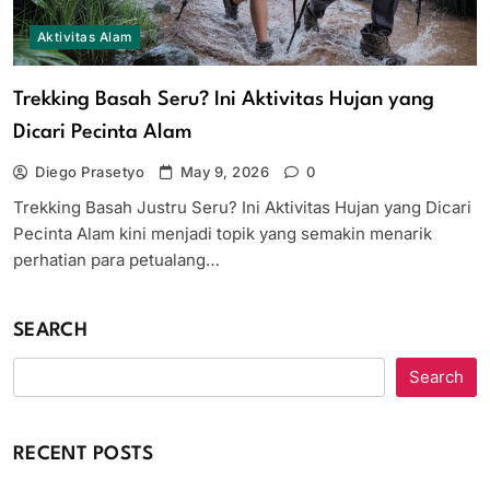
Aktivitas Alam
Trekking Basah Seru? Ini Aktivitas Hujan yang
Dicari Pecinta Alam
Diego Prasetyo
May 9, 2026
0
Trekking Basah Justru Seru? Ini Aktivitas Hujan yang Dicari
Pecinta Alam kini menjadi topik yang semakin menarik
perhatian para petualang…
SEARCH
Search
RECENT POSTS