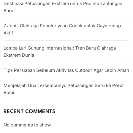
Destinasi Petualangan Ekstrem untuk Pecinta Tantangan
Baru
7 Jenis Olahraga Populer yang Cocok untuk Gaya Hidup
Aktif
Lomba Lari Gunung Internasional: Tren Baru Olahraga
Ekstrem Dunia
Tips Persiapan Sebelum Aktivitas Outdoor Agar Lebih Aman
Menjelajah Gua Tersembunyi: Petualangan Seru ke Perut
Bumi
RECENT COMMENTS
No comments to show.