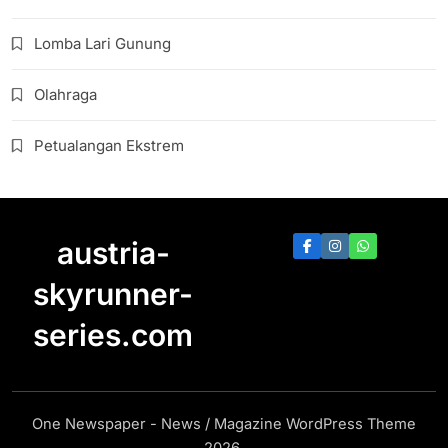
Lomba Lari Gunung
Olahraga
Petualangan Ekstrem
austria-
skyrunner-
series.com
One Newspaper - News / Magazine WordPress Theme