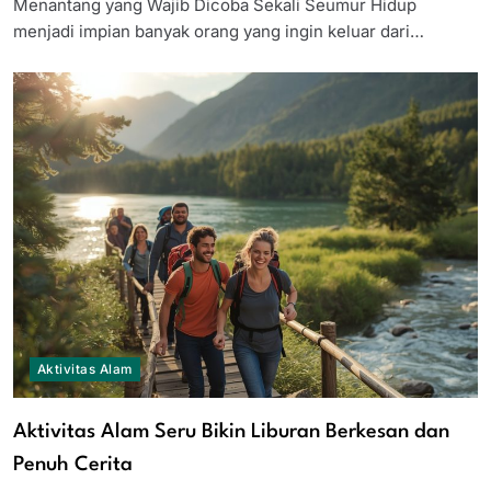
Menantang yang Wajib Dicoba Sekali Seumur Hidup
menjadi impian banyak orang yang ingin keluar dari…
Aktivitas Alam
Aktivitas Alam Seru Bikin Liburan Berkesan dan
Penuh Cerita