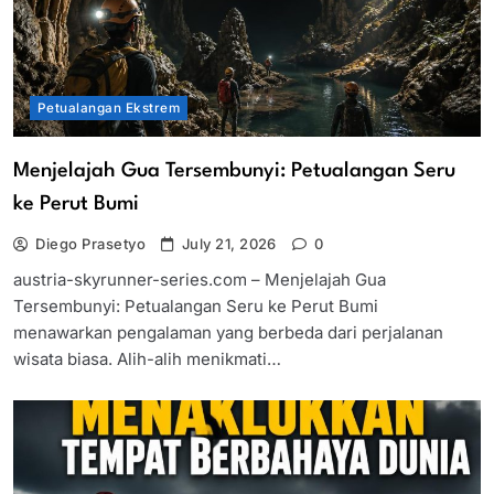
Petualangan Ekstrem
Menjelajah Gua Tersembunyi: Petualangan Seru
ke Perut Bumi
Diego Prasetyo
July 21, 2026
0
austria-skyrunner-series.com – Menjelajah Gua
Tersembunyi: Petualangan Seru ke Perut Bumi
menawarkan pengalaman yang berbeda dari perjalanan
wisata biasa. Alih-alih menikmati…