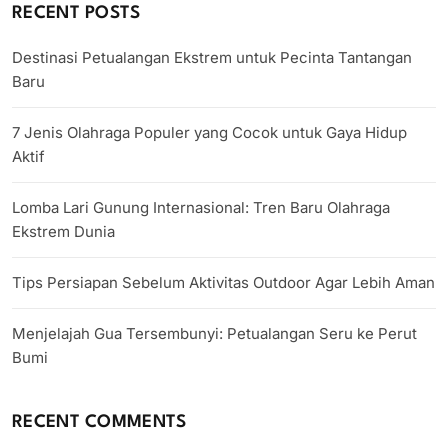
RECENT POSTS
Destinasi Petualangan Ekstrem untuk Pecinta Tantangan
Baru
7 Jenis Olahraga Populer yang Cocok untuk Gaya Hidup
Aktif
Lomba Lari Gunung Internasional: Tren Baru Olahraga
Ekstrem Dunia
Tips Persiapan Sebelum Aktivitas Outdoor Agar Lebih Aman
Menjelajah Gua Tersembunyi: Petualangan Seru ke Perut
Bumi
RECENT COMMENTS