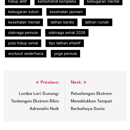
hidup aktif
karbohidrat kompleks
kebugaran mental
kebugaran tubuh
kesehatan jasmani
kesehatan mental
latihan kardio
latihan rumah
olahraga pemula
olahraga sehat 2026
pola hidup sehat
tips latihan efektif
workout sederhana
yoga pemula
Post
Previous:
Next:
navigation
Lomba Lari Gunung:
Petualangan Ekstrem
Tantangan Ekstrem Bikin
Menaklukkan Tempat
Adrenalin Naik
Berbahaya Dunia