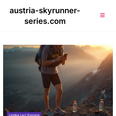
Skip
austria-skyrunner-
to
content
series.com
Lomba Lari Gunung