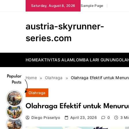
Skip
Saturday, August 8, 2026
Sample Page
to
content
austria-skyrunner-
series.com
HOME
AKTIVITAS ALAM
LOMBA LARI GUNUNG
OLA
Popular
Home
Olahraga
Olahraga Efektif untuk Menu
Posts
Olahraga
Olahraga Efektif untuk Menur
Diego Prasetyo
April 23, 2026
0
3 Mi