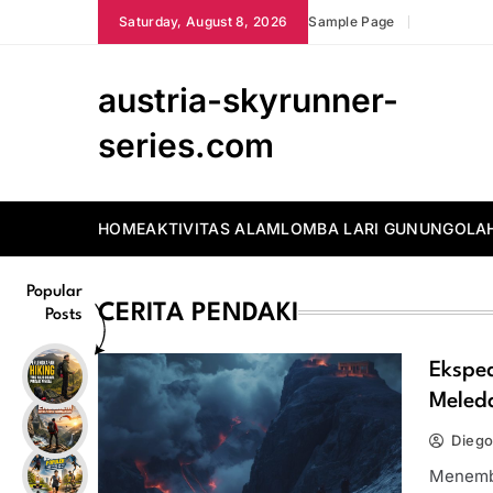
Skip
Saturday, August 8, 2026
Sample Page
to
content
austria-skyrunner-
series.com
HOME
AKTIVITAS ALAM
LOMBA LARI GUNUNG
OLA
Popular
CERITA PENDAKI
Posts
Eksped
Meled
Diego
Menembu