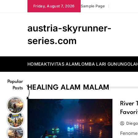
Skip
Friday, August 7, 2026
Sample Page
to
content
austria-skyrunner-
series.com
HOME
AKTIVITAS ALAM
LOMBA LARI GUNUNG
OLA
Popular
HEALING ALAM MALAM
Posts
River 
Favor
Diego
Fenomen