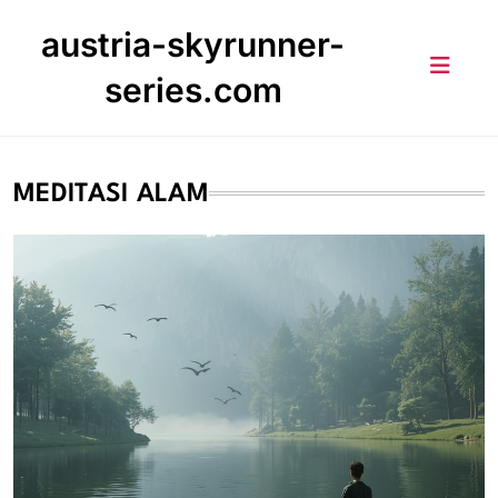
Skip
austria-skyrunner-
to
content
series.com
MEDITASI ALAM