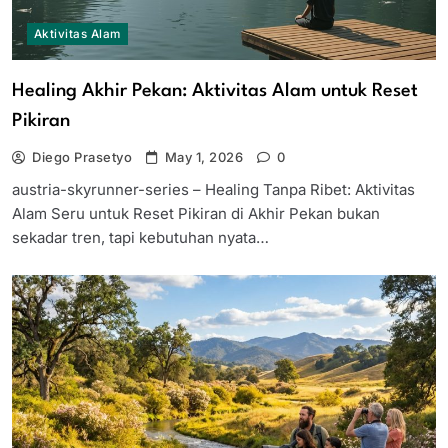
Aktivitas Alam
Healing Akhir Pekan: Aktivitas Alam untuk Reset
Pikiran
Diego Prasetyo
May 1, 2026
0
austria-skyrunner-series – Healing Tanpa Ribet: Aktivitas
Alam Seru untuk Reset Pikiran di Akhir Pekan bukan
sekadar tren, tapi kebutuhan nyata…