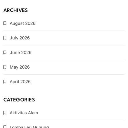
ARCHIVES
August 2026
July 2026
June 2026
May 2026
April 2026
CATEGORIES
Aktivitas Alam
Lomba Lari Gunung