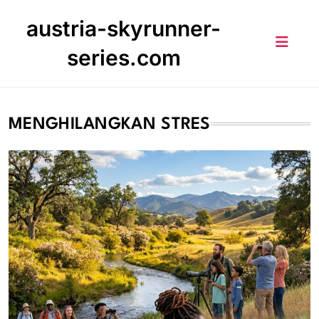
Skip
austria-skyrunner-
to
content
series.com
MENGHILANGKAN STRES