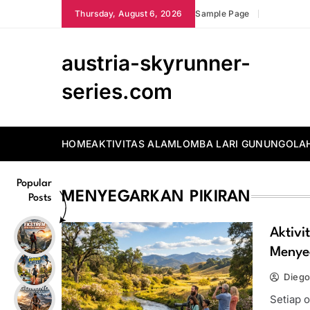
Skip
Thursday, August 6, 2026
Sample Page
to
content
austria-skyrunner-
series.com
HOME
AKTIVITAS ALAM
LOMBA LARI GUNUNG
OLA
Popular
MENYEGARKAN PIKIRAN
Posts
Aktivi
Menye
Diego
Setiap o