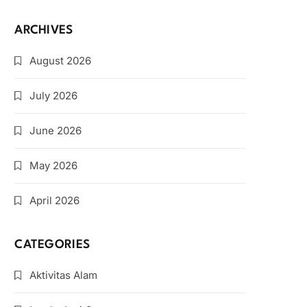
ARCHIVES
August 2026
July 2026
June 2026
May 2026
April 2026
CATEGORIES
Aktivitas Alam