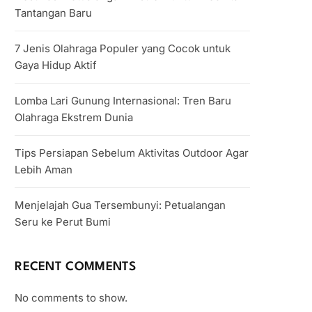
Tantangan Baru
7 Jenis Olahraga Populer yang Cocok untuk
Gaya Hidup Aktif
Lomba Lari Gunung Internasional: Tren Baru
Olahraga Ekstrem Dunia
Tips Persiapan Sebelum Aktivitas Outdoor Agar
Lebih Aman
Menjelajah Gua Tersembunyi: Petualangan
Seru ke Perut Bumi
RECENT COMMENTS
No comments to show.