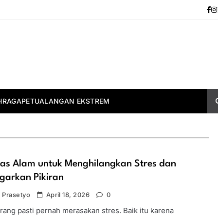
HRAGA
PETUALANGAN EKSTREM
tas Alam untuk Menghilangkan Stres dan
garkan Pikiran
 Prasetyo
April 18, 2026
0
rang pasti pernah merasakan stres. Baik itu karena