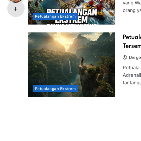
yang Wa
orang ya
Petualangan Ekstrem
Petual
Terse
Diego
Petuala
Adrenal
tantang
Petualangan Ekstrem