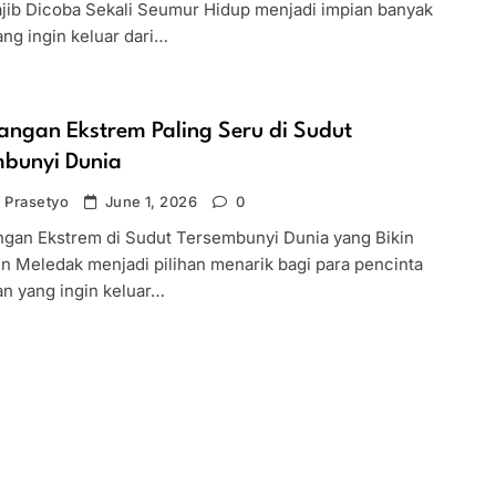
jib Dicoba Sekali Seumur Hidup menjadi impian banyak
ng ingin keluar dari…
angan Ekstrem Paling Seru di Sudut
mbunyi Dunia
 Prasetyo
June 1, 2026
0
ngan Ekstrem di Sudut Tersembunyi Dunia yang Bikin
in Meledak menjadi pilihan menarik bagi para pencinta
an yang ingin keluar…