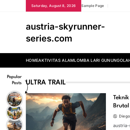
Skip
Saturday, August 8, 2026
Sample Page
to
content
austria-skyrunner-
series.com
HOME
AKTIVITAS ALAM
LOMBA LARI GUNUNG
OLA
Popular
ULTRA TRAIL
Posts
Teknik
Bruta
Diego
austria