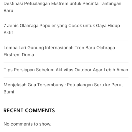
Destinasi Petualangan Ekstrem untuk Pecinta Tantangan
Baru
7 Jenis Olahraga Populer yang Cocok untuk Gaya Hidup
Aktif
Lomba Lari Gunung Internasional: Tren Baru Olahraga
Ekstrem Dunia
Tips Persiapan Sebelum Aktivitas Outdoor Agar Lebih Aman
Menjelajah Gua Tersembunyi: Petualangan Seru ke Perut
Bumi
RECENT COMMENTS
No comments to show.