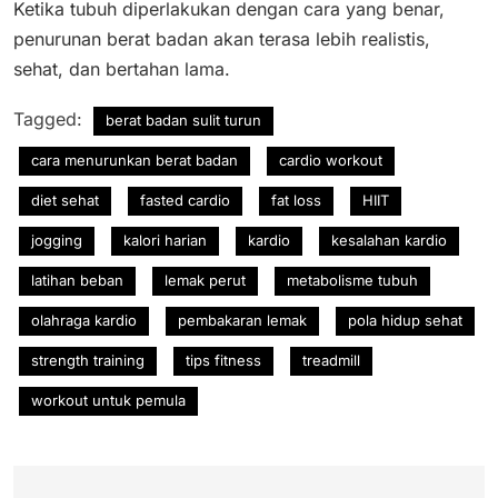
Ketika tubuh diperlakukan dengan cara yang benar,
penurunan berat badan akan terasa lebih realistis,
sehat, dan bertahan lama.
Tagged:
berat badan sulit turun
cara menurunkan berat badan
cardio workout
diet sehat
fasted cardio
fat loss
HIIT
jogging
kalori harian
kardio
kesalahan kardio
latihan beban
lemak perut
metabolisme tubuh
olahraga kardio
pembakaran lemak
pola hidup sehat
strength training
tips fitness
treadmill
workout untuk pemula